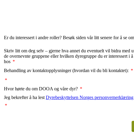
Er du interessert i andre roller? Besøk siden vår litt senere for å se om
Skriv litt om deg selv – gjerne hva annet du eventuelt vil bidra med u
de overnevnte gruppene eller hvilken dyregruppe du er interessert i å
hos
*
Behandling av kontaktopplysninger (hvordan vil du bli kontaktet):
*
*
Hvor hørte du om DOOA og våre dyr?
*
Jeg bekrefter å ha lest
Dyrebeskyttelsen Norges personvernerklæring
*